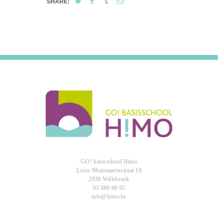
SHARE:
GO! basisschool Himo
Louis Mommaertsstraat 10
2830 Willebroek
03 886 68 95
info@himo.be