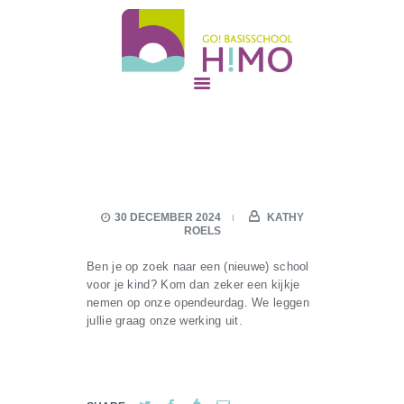
GO! basisschool Himo
GO! ONDERWIJS VAN DE VLAAMSE GEMEENSCHAP GELIJKE KANSEN – KWALITEITSVOL ONDERWIJS –
SAMEN LEREN SAMENLEVEN
START
ONZE SCHOOL
NIEUWE OUDERS
30 DECEMBER 2024
KATHY
SAMEN STERK
ROELS
ONS TEAM
Ben je op zoek naar een (nieuwe) school
CONTACT
voor je kind? Kom dan zeker een kijkje
nemen op onze opendeurdag. We leggen
jullie graag onze werking uit.