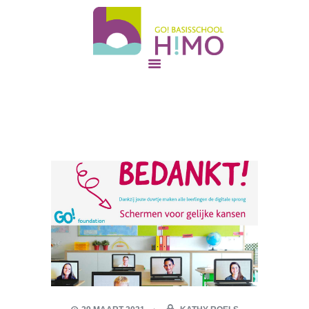
START
ONZE SCHOOL
GO! basisschool Himo
NIEUWE OUDERS
GO! ONDERWIJS VAN DE VLAAMSE GEMEENSCHAP GELIJKE KANSEN – KWALITEITSVOL ONDERWIJS –
SAMEN LEREN SAMENLEVEN
SAMEN STERK
ONS TEAM
CONTACT