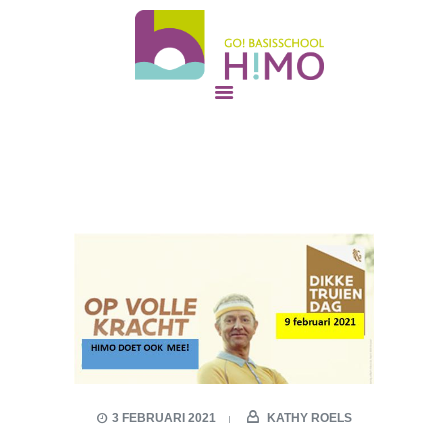
START
ONZE SCHOOL
GO! basisschool Himo
NIEUWE OUDERS
GO! ONDERWIJS VAN DE VLAAMSE GEMEENSCHAP GELIJKE KANSEN – KWALITEITSVOL ONDERWIJS –
SAMEN LEREN SAMENLEVEN
SAMEN STERK
ONS TEAM
CONTACT
3 FEBRUARI 2021
KATHY ROELS