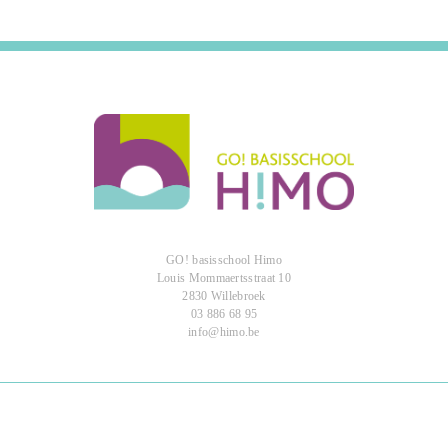
GO! basisschool Himo
Louis Mommaertsstraat 10
2830 Willebroek
03 886 68 95
info@himo.be